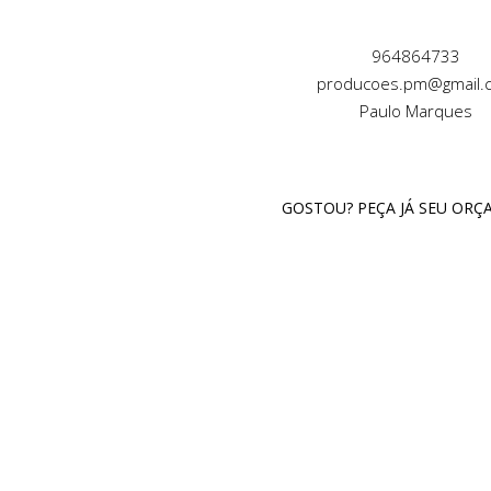
964864733
producoes.pm@gmail.
Paulo Marques
GOSTOU? PEÇA JÁ SEU OR